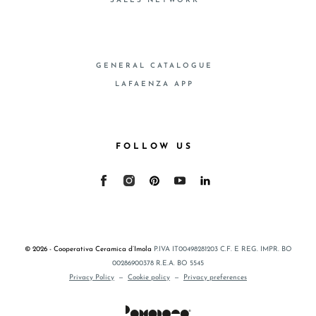
SALES NETWORK
GENERAL CATALOGUE
LAFAENZA APP
FOLLOW US
© 2026 - Cooperativa Ceramica d’Imola
P.IVA IT00498281203 C.F. E REG. IMPR. BO
00286900378 R.E.A. BO 5545
Privacy Policy
—
Cookie policy
—
Privacy preferences