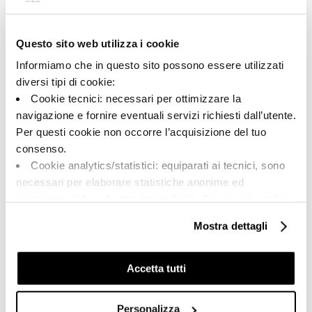
Questo sito web utilizza i cookie
A brand of Cooperativa Ceramica d’Imola
Via Vittorio Veneto, 13 - 40026 Imola (BO)
Informiamo che in questo sito possono essere utilizzati
Tel: +39 0542 601601
diversi tipi di cookie:
Cookie tecnici: necessari per ottimizzare la
navigazione e fornire eventuali servizi richiesti dall’utente.
Per questi cookie non occorre l’acquisizione del tuo
BRAND
consenso.
CERTIFICATIONS
Cookie analytics/statistici: equiparati ai tecnici, sono
COLLECTIONS
necessari per elaborare statistiche anonime ed
aggregate, al fine di ottimizzare il sito. Per questi cookie
non occorre l’acquisizione del tuo consenso.
Mostra dettagli
Cookie di profilazione/marketing: sono utilizzati, solo
FAQ
previo tuo consenso, per esaminare le tue abitudini di
CONTACTS
navigazione e mostrarti quindi avvisi pubblicitari mirati, in
Accetta tutti
linea con le tue preferenze.
SALES NETWORK
Ti chiediamo di effettuare le tue scelte sull’utilizzo dei
Personalizza