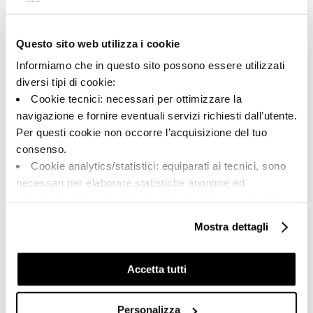
Questo sito web utilizza i cookie
A brand of Cooperativa Ceramica d’Imola
Via Vittorio Veneto, 13 - 40026 Imola (BO)
Informiamo che in questo sito possono essere utilizzati
Tel: +39 0542 601601
diversi tipi di cookie:
Cookie tecnici: necessari per ottimizzare la
navigazione e fornire eventuali servizi richiesti dall’utente.
Per questi cookie non occorre l’acquisizione del tuo
BRAND
consenso.
CERTIFICATIONS
Cookie analytics/statistici: equiparati ai tecnici, sono
COLLECTIONS
necessari per elaborare statistiche anonime ed
aggregate, al fine di ottimizzare il sito. Per questi cookie
non occorre l’acquisizione del tuo consenso.
Mostra dettagli
Cookie di profilazione/marketing: sono utilizzati, solo
FAQ
previo tuo consenso, per esaminare le tue abitudini di
CONTACTS
navigazione e mostrarti quindi avvisi pubblicitari mirati, in
Accetta tutti
linea con le tue preferenze.
SALES NETWORK
Ti chiediamo di effettuare le tue scelte sull’utilizzo dei
Personalizza