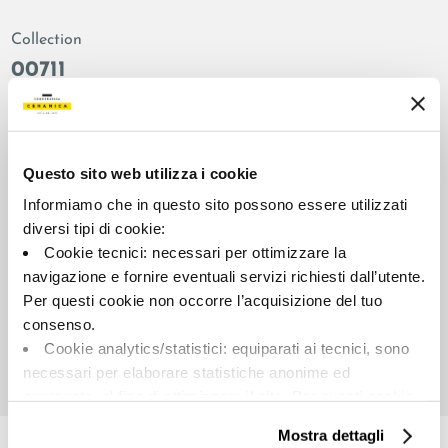
Collection
00711
Colors:
Finish:
White
natural
Type:
Surface look:
Questo sito web utilizza i cookie
Plain
matt
Informiamo che in questo sito possono essere utilizzati
Format:
Shade variations:
diversi tipi di cookie:
90.0x180.0
V3
Cookie tecnici: necessari per ottimizzare la
Unit of measure:
navigazione e fornire eventuali servizi richiesti dall’utente.
MQ
Per questi cookie non occorre l’acquisizione del tuo
consenso.
Cookie analytics/statistici: equiparati ai tecnici, sono
necessari per elaborare statistiche anonime ed
aggregate, al fine di ottimizzare il sito. Per questi cookie
Share:
non occorre l’acquisizione del tuo consenso.
Mostra dettagli
Cookie di profilazione/marketing: sono utilizzati, solo