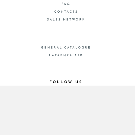
FAQ
CONTACTS
SALES NETWORK
GENERAL CATALOGUE
LAFAENZA APP
FOLLOW US
© 2026 - Cooperativa Ceramica d’Imola
P.IVA IT00498281203 C.F. E REG. IMPR. BO
00286900378 R.E.A. BO 5545