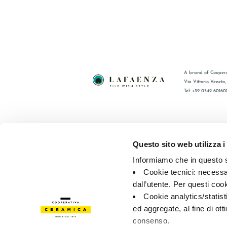
A brand of Coopera
Via Vittorio Veneto
Tel: +39 0542 60160
BRAND
FAQ
CERTIFICATIONS
CONTACT
Questo sito web utilizza i
COLLECTIONS
SALES N
Informiamo che in questo si
Cookie tecnici: necessar
© 2026 - Cooperativa Ceramica d’Imola
P.IVA IT00498281203 
dall’utente. Per questi coo
Privacy Policy
—
Cookie policy
—
Privacy preferences
Cookie analytics/statist
ed aggregate, al fine di ott
consenso.