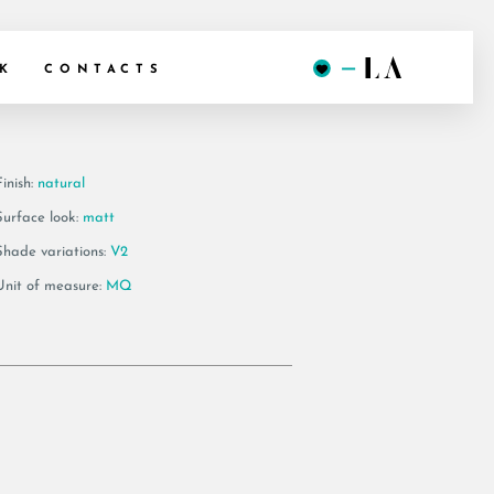
018 RM
K
CONTACTS
inish:
natural
Surface look:
matt
Shade variations:
V2
Unit of measure:
MQ