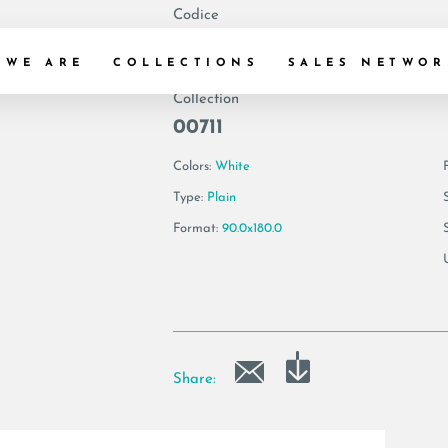
Codice
166246 | ONICE 9
 WE ARE
COLLECTIONS
SALES NETWOR
Collection
00711
Colors:
White
F
Type:
Plain
Format:
90.0x180.0
Share: