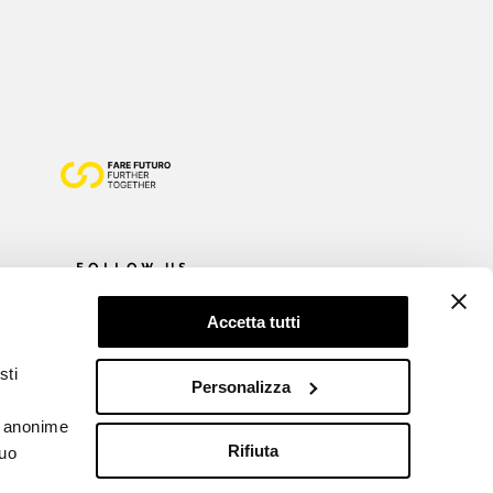
FOLLOW US
Accetta tutti
sti
Personalizza
he anonime
Rifiuta
tuo