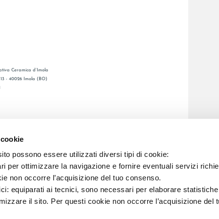
tiva Ceramica d’Imola
, 13 - 40026 Imola (BO)
1
GENERAL CATALOGUE
S
LAFAENZA APP
 cookie
ETWORK
to possono essere utilizzati diversi tipi di cookie:
i per ottimizzare la navigazione e fornire eventuali servizi richie
C.F. E REG. IMPR. BO 00286900378 R.E.A. BO 5545
kie non occorre l’acquisizione del tuo consenso.
ici: equiparati ai tecnici, sono necessari per elaborare statistic
imizzare il sito. Per questi cookie non occorre l’acquisizione del 