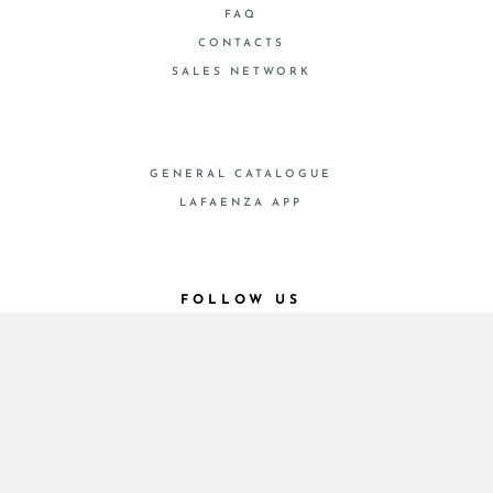
FAQ
CONTACTS
SALES NETWORK
GENERAL CATALOGUE
LAFAENZA APP
FOLLOW US
© 2026 - Cooperativa Ceramica d’Imola
P.IVA IT00498281203 C.F. E REG. IMPR. BO
00286900378 R.E.A. BO 5545