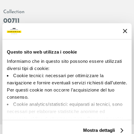
Collection
00711
Colors:
Finish:
White
natural
Type:
Surface look:
Questo sito web utilizza i cookie
Plain
matt
Informiamo che in questo sito possono essere utilizzati
Format:
Shade variations:
diversi tipi di cookie:
30.0x30.0
V2
Cookie tecnici: necessari per ottimizzare la
Unit of measure:
navigazione e fornire eventuali servizi richiesti dall’utente.
MQ
Per questi cookie non occorre l’acquisizione del tuo
consenso.
Cookie analytics/statistici: equiparati ai tecnici, sono
necessari per elaborare statistiche anonime ed
aggregate, al fine di ottimizzare il sito. Per questi cookie
Share:
non occorre l’acquisizione del tuo consenso.
Mostra dettagli
Cookie di profilazione/marketing: sono utilizzati, solo