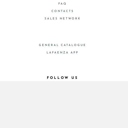
FAQ
CONTACTS
SALES NETWORK
GENERAL CATALOGUE
LAFAENZA APP
FOLLOW US
© 2026 - Cooperativa Ceramica d’Imola
P.IVA IT00498281203 C.F. E REG. IMPR. BO
00286900378 R.E.A. BO 5545