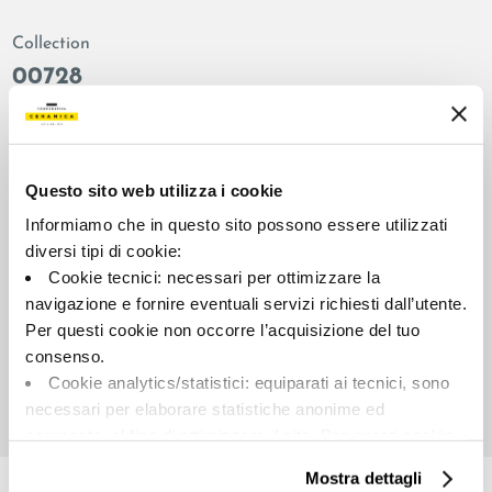
Collection
00728
Colors:
Finish:
Beige
honed
Type:
Surface look:
Questo sito web utilizza i cookie
Decor
glossy
Informiamo che in questo sito possono essere utilizzati
Format:
Shade variations:
diversi tipi di cookie:
60.0x120.0
V2
Cookie tecnici: necessari per ottimizzare la
Unit of measure:
navigazione e fornire eventuali servizi richiesti dall’utente.
PZ
Per questi cookie non occorre l’acquisizione del tuo
consenso.
Cookie analytics/statistici: equiparati ai tecnici, sono
necessari per elaborare statistiche anonime ed
aggregate, al fine di ottimizzare il sito. Per questi cookie
Share:
non occorre l’acquisizione del tuo consenso.
Mostra dettagli
Cookie di profilazione/marketing: sono utilizzati, solo