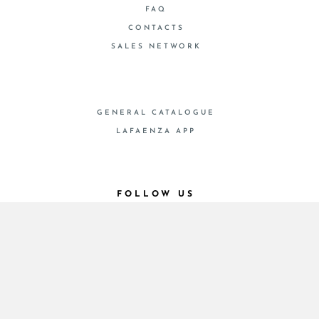
FAQ
CONTACTS
SALES NETWORK
GENERAL CATALOGUE
LAFAENZA APP
FOLLOW US
© 2026 - Cooperativa Ceramica d’Imola
P.IVA IT00498281203 C.F. E REG. IMPR. BO
00286900378 R.E.A. BO 5545