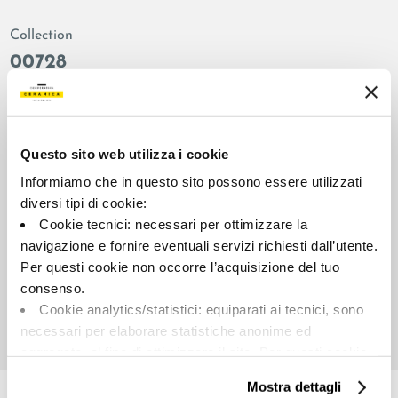
Collection
00728
Colors:
Finish:
White
honed
Type:
Surface look:
Questo sito web utilizza i cookie
Decor
glossy
Informiamo che in questo sito possono essere utilizzati
Format:
Shade variations:
diversi tipi di cookie:
60.0x120.0
V2
Cookie tecnici: necessari per ottimizzare la
Unit of measure:
navigazione e fornire eventuali servizi richiesti dall’utente.
PZ
Per questi cookie non occorre l’acquisizione del tuo
consenso.
Cookie analytics/statistici: equiparati ai tecnici, sono
necessari per elaborare statistiche anonime ed
aggregate, al fine di ottimizzare il sito. Per questi cookie
Share:
non occorre l’acquisizione del tuo consenso.
Mostra dettagli
Cookie di profilazione/marketing: sono utilizzati, solo