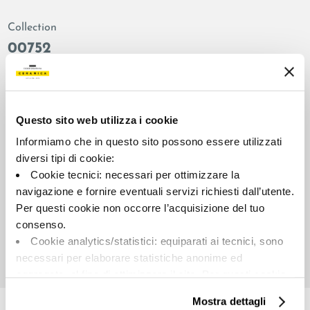
Collection
00752
Colors:
Finish:
Military green
natural
Type:
Surface look:
Questo sito web utilizza i cookie
Plain
matt
Informiamo che in questo sito possono essere utilizzati
Format:
Shade variations:
diversi tipi di cookie:
120.0x120.0
V2
Cookie tecnici: necessari per ottimizzare la
Unit of measure:
navigazione e fornire eventuali servizi richiesti dall’utente.
MQ
Per questi cookie non occorre l’acquisizione del tuo
consenso.
Cookie analytics/statistici: equiparati ai tecnici, sono
necessari per elaborare statistiche anonime ed
aggregate, al fine di ottimizzare il sito. Per questi cookie
Share:
non occorre l’acquisizione del tuo consenso.
Mostra dettagli
Cookie di profilazione/marketing: sono utilizzati, solo