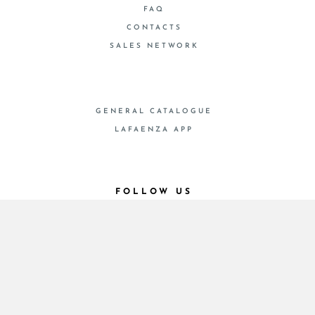
FAQ
CONTACTS
SALES NETWORK
GENERAL CATALOGUE
LAFAENZA APP
FOLLOW US
© 2026 - Cooperativa Ceramica d’Imola
P.IVA IT00498281203 C.F. E REG. IMPR. BO
00286900378 R.E.A. BO 5545