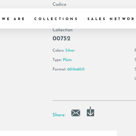
Codice
174425 | VIS6 60
 WE ARE
COLLECTIONS
SALES NETWOR
Collection
00752
Colors:
Silver
F
Type:
Plain
Format:
60.0x60.0
Share: