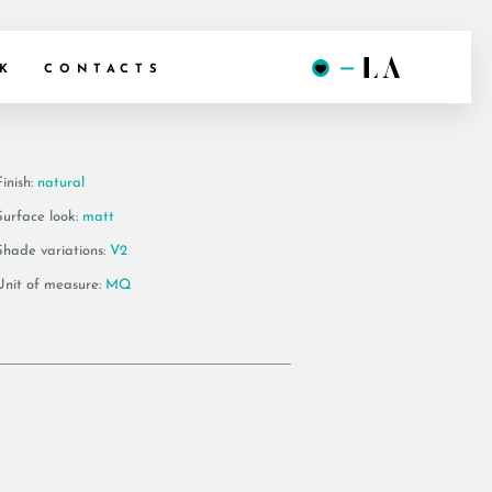
AG RM
K
CONTACTS
inish:
natural
Surface look:
matt
Shade variations:
V2
Unit of measure:
MQ