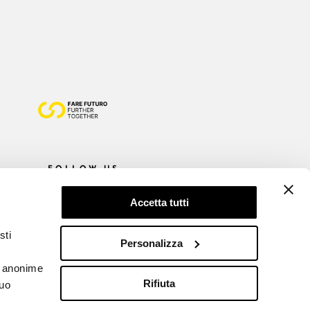
FOLLOW US
Accetta tutti
sti
Personalizza
he anonime
Rifiuta
tuo