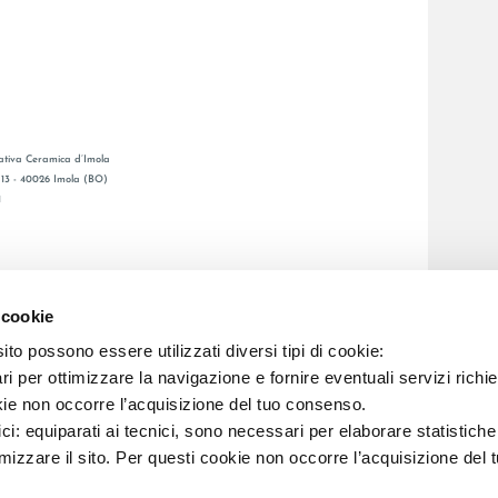
tiva Ceramica d’Imola
, 13 - 40026 Imola (BO)
1
GENERAL CATALOGUE
S
LAFAENZA APP
 cookie
ETWORK
to possono essere utilizzati diversi tipi di cookie:
i per ottimizzare la navigazione e fornire eventuali servizi richie
C.F. E REG. IMPR. BO 00286900378 R.E.A. BO 5545
kie non occorre l’acquisizione del tuo consenso.
ici: equiparati ai tecnici, sono necessari per elaborare statistic
imizzare il sito. Per questi cookie non occorre l’acquisizione del 