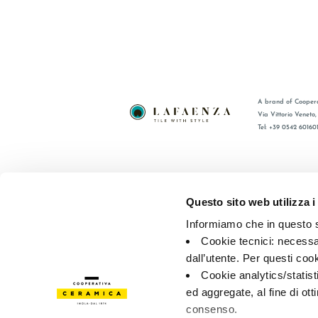
A brand of Coopera
Via Vittorio Veneto
Tel: +39 0542 60160
BRAND
FAQ
CERTIFICATIONS
CONTACT
Questo sito web utilizza i
COLLECTIONS
SALES N
Informiamo che in questo si
Cookie tecnici: necessar
© 2026 - Cooperativa Ceramica d’Imola
P.IVA IT00498281203 
dall’utente. Per questi coo
Privacy Policy
—
Cookie policy
—
Privacy preferences
Cookie analytics/statist
ed aggregate, al fine di ott
consenso.