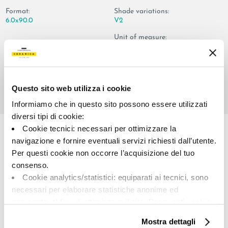
Format:
Shade variations:
6.0x90.0
V2
Unit of measure:
PZ
Questo sito web utilizza i cookie
Informiamo che in questo sito possono essere utilizzati
Share:
diversi tipi di cookie:
Cookie tecnici: necessari per ottimizzare la
navigazione e fornire eventuali servizi richiesti dall’utente.
Per questi cookie non occorre l’acquisizione del tuo
consenso.
Cookie analytics/statistici: equiparati ai tecnici, sono
necessari per elaborare statistiche anonime ed
aggregate, al fine di ottimizzare il sito. Per questi cookie
non occorre l’acquisizione del tuo consenso.
A brand of Cooperativa Ceramica d’Imola
Mostra dettagli
Cookie di profilazione/marketing: sono utilizzati, solo