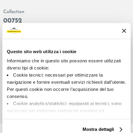
Collection
00752
Colors:
Finish:
Taupe
natural
Type:
Surface look:
Questo sito web utilizza i cookie
Plain
matt
Informiamo che in questo sito possono essere utilizzati
Format:
Shade variations:
diversi tipi di cookie:
90.0x90.0
V2
Cookie tecnici: necessari per ottimizzare la
Unit of measure:
navigazione e fornire eventuali servizi richiesti dall’utente.
MQ
Per questi cookie non occorre l’acquisizione del tuo
consenso.
Cookie analytics/statistici: equiparati ai tecnici, sono
necessari per elaborare statistiche anonime ed
aggregate, al fine di ottimizzare il sito. Per questi cookie
Share:
non occorre l’acquisizione del tuo consenso.
Mostra dettagli
Cookie di profilazione/marketing: sono utilizzati, solo