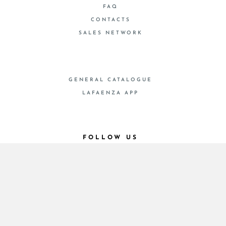
FAQ
CONTACTS
SALES NETWORK
GENERAL CATALOGUE
LAFAENZA APP
FOLLOW US
© 2026 - Cooperativa Ceramica d’Imola
P.IVA IT00498281203 C.F. E REG. IMPR. BO
00286900378 R.E.A. BO 5545