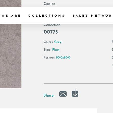
Codice
178171 | GEA6 90
 WE ARE
COLLECTIONS
SALES NETWOR
Collection
00775
Colors:
Grey
F
Type:
Plain
Format:
90.0x90.0
Share: