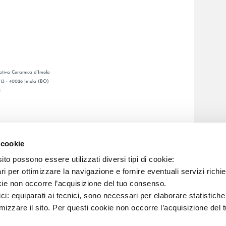
tiva Ceramica d’Imola
, 13 - 40026 Imola (BO)
1
GENERAL CATALOGUE
S
LAFAENZA APP
 cookie
ETWORK
to possono essere utilizzati diversi tipi di cookie:
i per ottimizzare la navigazione e fornire eventuali servizi richie
C.F. E REG. IMPR. BO 00286900378 R.E.A. BO 5545
kie non occorre l’acquisizione del tuo consenso.
ici: equiparati ai tecnici, sono necessari per elaborare statistic
imizzare il sito. Per questi cookie non occorre l’acquisizione del 