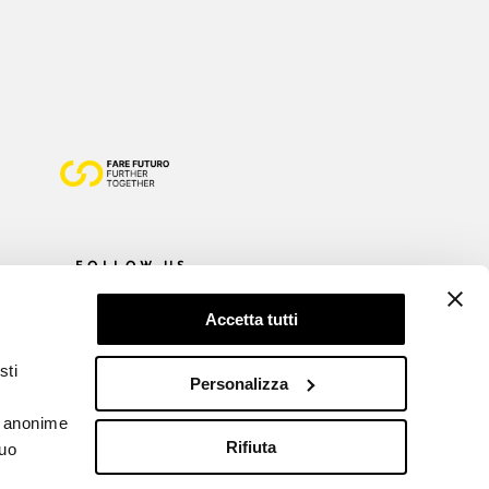
FOLLOW US
Accetta tutti
sti
Personalizza
he anonime
Rifiuta
tuo