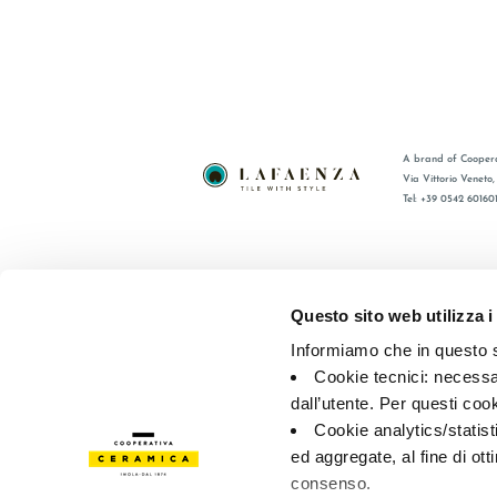
A brand of Coopera
Via Vittorio Veneto
Tel: +39 0542 60160
BRAND
FAQ
CERTIFICATIONS
CONTACT
Questo sito web utilizza i
COLLECTIONS
SALES N
Informiamo che in questo si
Cookie tecnici: necessar
© 2026 - Cooperativa Ceramica d’Imola
P.IVA IT00498281203 
dall’utente. Per questi coo
Privacy Policy
—
Cookie policy
—
Privacy preferences
Cookie analytics/statist
ed aggregate, al fine di ott
consenso.