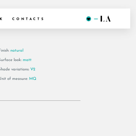
G RM
K
CONTACTS
inish:
natural
Surface look:
matt
Shade variations:
V2
Unit of measure:
MQ