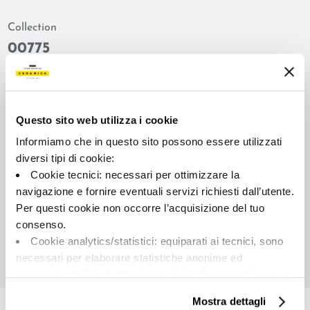
Collection
00775
Colors:
Finish:
Grey
natural
Type:
Surface look:
Questo sito web utilizza i cookie
Plain
matt
Informiamo che in questo sito possono essere utilizzati
Format:
Shade variations:
diversi tipi di cookie:
90.0x90.0
V2
Cookie tecnici: necessari per ottimizzare la
Unit of measure:
navigazione e fornire eventuali servizi richiesti dall’utente.
MQ
Per questi cookie non occorre l’acquisizione del tuo
consenso.
Cookie analytics/statistici: equiparati ai tecnici, sono
necessari per elaborare statistiche anonime ed
aggregate, al fine di ottimizzare il sito. Per questi cookie
Share:
non occorre l’acquisizione del tuo consenso.
Mostra dettagli
Cookie di profilazione/marketing: sono utilizzati, solo