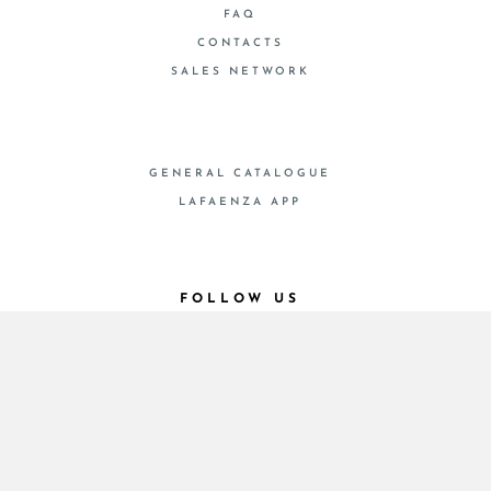
FAQ
CONTACTS
SALES NETWORK
GENERAL CATALOGUE
LAFAENZA APP
FOLLOW US
© 2026 - Cooperativa Ceramica d’Imola
P.IVA IT00498281203 C.F. E REG. IMPR. BO
00286900378 R.E.A. BO 5545