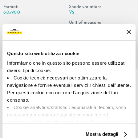
Format:
Shade variations:
6.0x90.0
V2
Unit of measure:
PZ
Questo sito web utilizza i cookie
Informiamo che in questo sito possono essere utilizzati
Share:
diversi tipi di cookie:
Cookie tecnici: necessari per ottimizzare la
navigazione e fornire eventuali servizi richiesti dall’utente.
Per questi cookie non occorre l’acquisizione del tuo
consenso.
Cookie analytics/statistici: equiparati ai tecnici, sono
necessari per elaborare statistiche anonime ed
aggregate, al fine di ottimizzare il sito. Per questi cookie
non occorre l’acquisizione del tuo consenso.
A brand of Cooperativa Ceramica d’Imola
Mostra dettagli
Cookie di profilazione/marketing: sono utilizzati, solo