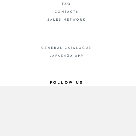
FAQ
CONTACTS
SALES NETWORK
GENERAL CATALOGUE
LAFAENZA APP
FOLLOW US
© 2026 - Cooperativa Ceramica d’Imola
P.IVA IT00498281203 C.F. E REG. IMPR. BO
00286900378 R.E.A. BO 5545