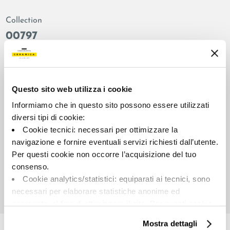
Collection
00797
Colors:
Finish:
Grey
honed
Type:
Surface look:
Questo sito web utilizza i cookie
Plain
glossy
Informiamo che in questo sito possono essere utilizzati
Format:
Shade variations:
diversi tipi di cookie:
120.0x120.0
V2
Cookie tecnici: necessari per ottimizzare la
Unit of measure:
navigazione e fornire eventuali servizi richiesti dall’utente.
MQ
Per questi cookie non occorre l’acquisizione del tuo
consenso.
Cookie analytics/statistici: equiparati ai tecnici, sono
necessari per elaborare statistiche anonime ed
aggregate, al fine di ottimizzare il sito. Per questi cookie
Share:
non occorre l’acquisizione del tuo consenso.
Mostra dettagli
Cookie di profilazione/marketing: sono utilizzati, solo