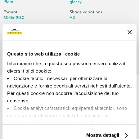
Plain
glossy
Format:
Shade variations:
60.0x120.0
V2
Unit of measure:
MQ
Questo sito web utilizza i cookie
Informiamo che in questo sito possono essere utilizzati
diversi tipi di cookie:
Share:
Cookie tecnici: necessari per ottimizzare la
navigazione e fornire eventuali servizi richiesti dall’utente.
Per questi cookie non occorre l’acquisizione del tuo
consenso.
Cookie analytics/statistici: equiparati ai tecnici, sono
necessari per elaborare statistiche anonime ed
aggregate, al fine di ottimizzare il sito. Per questi cookie
non occorre l’acquisizione del tuo consenso.
Mostra dettagli
Cookie di profilazione/marketing: sono utilizzati, solo
A brand of Cooperativa Ceramica d’Imola