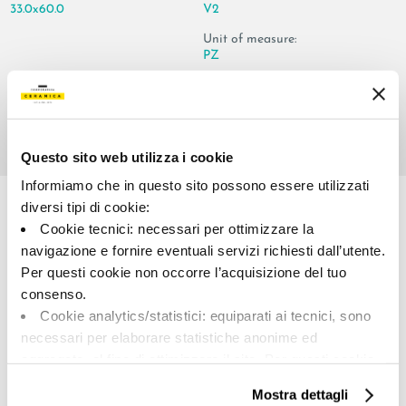
33.0x60.0
V2
Unit of measure:
PZ
Questo sito web utilizza i cookie
Share:
Informiamo che in questo sito possono essere utilizzati
diversi tipi di cookie:
Cookie tecnici: necessari per ottimizzare la
navigazione e fornire eventuali servizi richiesti dall’utente.
Per questi cookie non occorre l’acquisizione del tuo
consenso.
Cookie analytics/statistici: equiparati ai tecnici, sono
necessari per elaborare statistiche anonime ed
aggregate, al fine di ottimizzare il sito. Per questi cookie
A brand of Cooperativa Ceramica d’Imola
non occorre l’acquisizione del tuo consenso.
Via Vittorio Veneto, 13 - 40026 Imola (BO)
Mostra dettagli
Tel: +39 0542 601601
Cookie di profilazione/marketing: sono utilizzati, solo