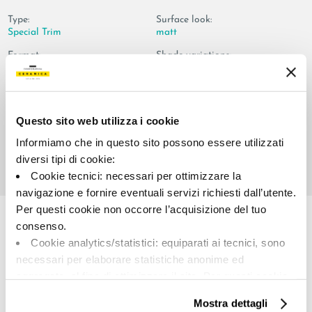
Type:
Surface look:
Special Trim
matt
Format:
Shade variations:
30.0x60.0
V2
Unit of measure:
PZ
Questo sito web utilizza i cookie
Informiamo che in questo sito possono essere utilizzati
diversi tipi di cookie:
Cookie tecnici: necessari per ottimizzare la
navigazione e fornire eventuali servizi richiesti dall’utente.
Share:
Per questi cookie non occorre l’acquisizione del tuo
consenso.
Cookie analytics/statistici: equiparati ai tecnici, sono
necessari per elaborare statistiche anonime ed
aggregate, al fine di ottimizzare il sito. Per questi cookie
non occorre l’acquisizione del tuo consenso.
Mostra dettagli
Cookie di profilazione/marketing: sono utilizzati, solo