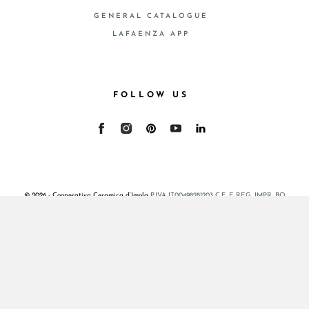
GENERAL CATALOGUE
LAFAENZA APP
FOLLOW US
© 2026 - Cooperativa Ceramica d’Imola
P.IVA IT00498281203 C.F. E REG. IMPR. BO
00286900378 R.E.A. BO 5545
Privacy Policy
—
Cookie policy
—
Privacy preferences