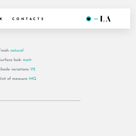
NI6 30
K
CONTACTS
inish:
natural
Surface look:
matt
Shade variations:
V2
Unit of measure:
MQ