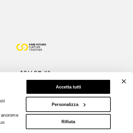
FOLLOW US
Accetta tutti
sti
Personalizza
he anonime
Rifiuta
tuo