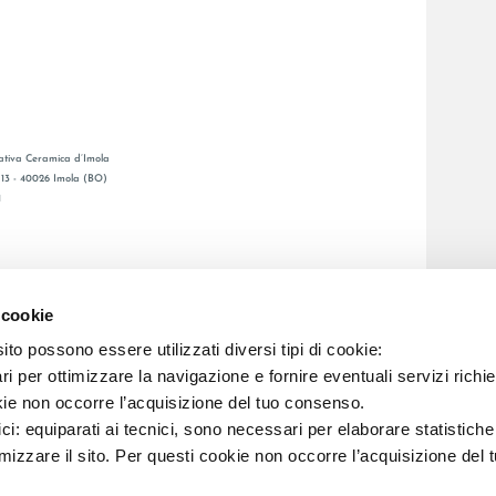
tiva Ceramica d’Imola
, 13 - 40026 Imola (BO)
1
GENERAL CATALOGUE
S
LAFAENZA APP
 cookie
ETWORK
to possono essere utilizzati diversi tipi di cookie:
i per ottimizzare la navigazione e fornire eventuali servizi richie
C.F. E REG. IMPR. BO 00286900378 R.E.A. BO 5545
kie non occorre l’acquisizione del tuo consenso.
ici: equiparati ai tecnici, sono necessari per elaborare statistic
imizzare il sito. Per questi cookie non occorre l’acquisizione del 