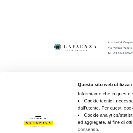
A brand of Coopera
Via Vittorio Veneto
Tel: +39 0542 60160
BRAND
FAQ
CERTIFICATIONS
CONTACT
Questo sito web utilizza i
COLLECTIONS
SALES N
Informiamo che in questo si
Cookie tecnici: necessar
© 2026 - Cooperativa Ceramica d’Imola
P.IVA IT00498281203 
dall’utente. Per questi coo
Privacy Policy
—
Cookie policy
—
Privacy preferences
Cookie analytics/statist
ed aggregate, al fine di ott
consenso.