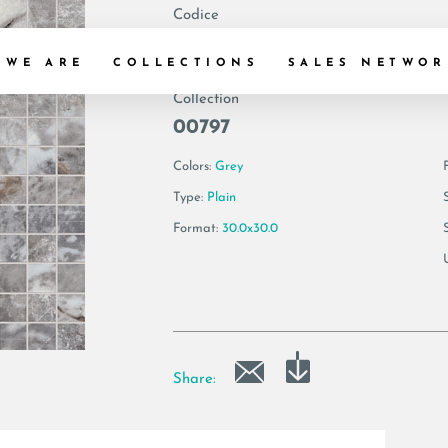
Codice
180518 | MK.AE U
 WE ARE
COLLECTIONS
SALES NETWOR
Collection
00797
Colors:
Grey
F
Type:
Plain
Format:
30.0x30.0
Share: