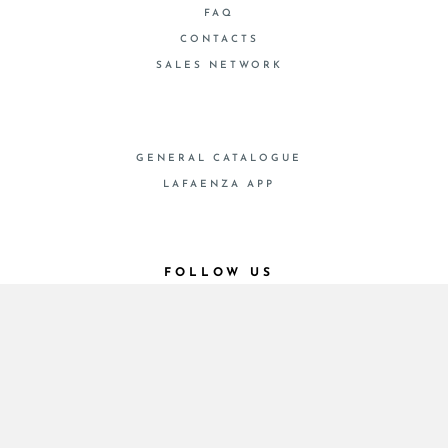
FAQ
CONTACTS
SALES NETWORK
GENERAL CATALOGUE
LAFAENZA APP
FOLLOW US
© 2026 - Cooperativa Ceramica d’Imola
P.IVA IT00498281203 C.F. E REG. IMPR. BO
00286900378 R.E.A. BO 5545