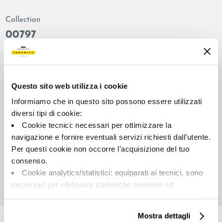
Collection
00797
Colors:
Finish:
White
honed
Type:
Surface look:
Questo sito web utilizza i cookie
Plain
glossy
Informiamo che in questo sito possono essere utilizzati
Format:
Shade variations:
diversi tipi di cookie:
120.0x120.0
V2
Cookie tecnici: necessari per ottimizzare la
Unit of measure:
navigazione e fornire eventuali servizi richiesti dall’utente.
MQ
Per questi cookie non occorre l’acquisizione del tuo
consenso.
Cookie analytics/statistici: equiparati ai tecnici, sono
necessari per elaborare statistiche anonime ed
aggregate, al fine di ottimizzare il sito. Per questi cookie
Share:
non occorre l’acquisizione del tuo consenso.
Mostra dettagli
Cookie di profilazione/marketing: sono utilizzati, solo