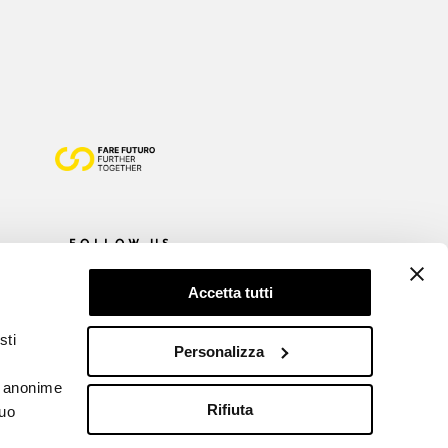
FOLLOW US
Accetta tutti
sti
Personalizza
he anonime
Rifiuta
tuo