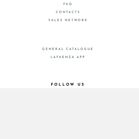
FAQ
CONTACTS
SALES NETWORK
GENERAL CATALOGUE
LAFAENZA APP
FOLLOW US
© 2026 - Cooperativa Ceramica d’Imola
P.IVA IT00498281203 C.F. E REG. IMPR. BO
00286900378 R.E.A. BO 5545