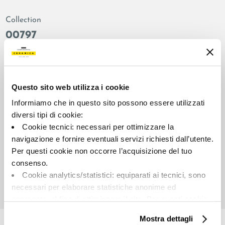
Collection
00797
Colors:
Finish:
Blue
natural
Type:
Surface look:
Questo sito web utilizza i cookie
Plain
matt
Informiamo che in questo sito possono essere utilizzati
Format:
Shade variations:
diversi tipi di cookie:
30.0x30.0
V2
Cookie tecnici: necessari per ottimizzare la
Unit of measure:
navigazione e fornire eventuali servizi richiesti dall’utente.
MQ
Per questi cookie non occorre l’acquisizione del tuo
consenso.
Cookie analytics/statistici: equiparati ai tecnici, sono
necessari per elaborare statistiche anonime ed
aggregate, al fine di ottimizzare il sito. Per questi cookie
Share:
non occorre l’acquisizione del tuo consenso.
Mostra dettagli
Cookie di profilazione/marketing: sono utilizzati, solo