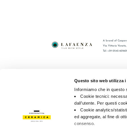
A brand of Coopera
Via Vittorio Veneto
Tel: +39 0542 60160
BRAND
FAQ
CERTIFICATIONS
CONTACT
Questo sito web utilizza i
COLLECTIONS
SALES N
Informiamo che in questo si
Cookie tecnici: necessar
© 2026 - Cooperativa Ceramica d’Imola
P.IVA IT00498281203 
dall’utente. Per questi coo
Privacy Policy
—
Cookie policy
—
Privacy preferences
Cookie analytics/statist
ed aggregate, al fine di ott
consenso.