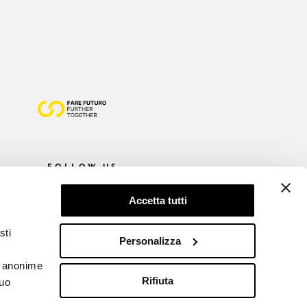
FOLLOW US
Accetta tutti
sti
Personalizza
he anonime
Rifiuta
tuo