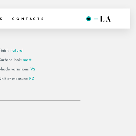
R3012B AS
K
CONTACTS
inish:
natural
Surface look:
matt
Shade variations:
V2
Unit of measure:
PZ