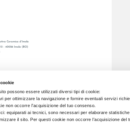
tiva Ceramica d’Imola
, 13 - 40026 Imola (BO)
1
GENERAL CATALOGUE
S
LAFAENZA APP
 cookie
ETWORK
to possono essere utilizzati diversi tipi di cookie:
i per ottimizzare la navigazione e fornire eventuali servizi richie
C.F. E REG. IMPR. BO 00286900378 R.E.A. BO 5545
kie non occorre l’acquisizione del tuo consenso.
ici: equiparati ai tecnici, sono necessari per elaborare statistic
imizzare il sito. Per questi cookie non occorre l’acquisizione del 