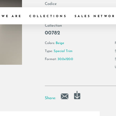
Codice
183355 | DAMA G
 WE ARE
COLLECTIONS
SALES NETWOR
Collection
00782
Colors:
Beige
F
Type:
Special Trim
Format:
30.0x120.0
Share: