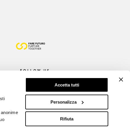
FOLLOW US
Accetta tutti
sti
Personalizza
he anonime
Rifiuta
tuo