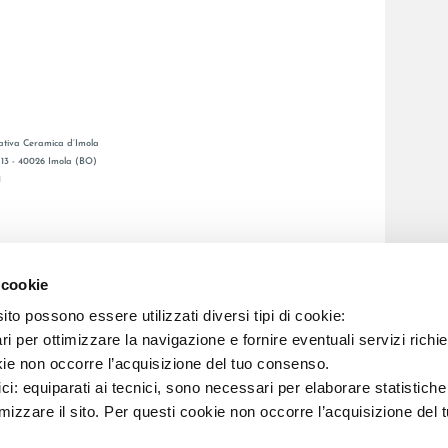
tiva Ceramica d’Imola
, 13 - 40026 Imola (BO)
1
GENERAL CATALOGUE
S
LAFAENZA APP
 cookie
ETWORK
to possono essere utilizzati diversi tipi di cookie:
i per ottimizzare la navigazione e fornire eventuali servizi richie
C.F. E REG. IMPR. BO 00286900378 R.E.A. BO 5545
kie non occorre l’acquisizione del tuo consenso.
ici: equiparati ai tecnici, sono necessari per elaborare statistic
imizzare il sito. Per questi cookie non occorre l’acquisizione del 