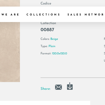
Codice
186934 | FVNT6 1
 WE ARE
COLLECTIONS
SALES NETWOR
Collection
00887
Colors:
Beige
F
Type:
Plain
Format:
120.0x120.0
Share: