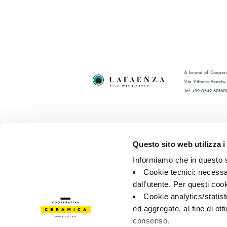
A brand of Coopera
Via Vittorio Veneto
Tel: +39 0542 60160
BRAND
FAQ
CERTIFICATIONS
CONTACT
Questo sito web utilizza i
COLLECTIONS
SALES N
Informiamo che in questo si
Cookie tecnici: necessar
© 2026 - Cooperativa Ceramica d’Imola
P.IVA IT00498281203 
dall’utente. Per questi coo
Privacy Policy
—
Cookie policy
—
Privacy preferences
Cookie analytics/statist
ed aggregate, al fine di ott
consenso.