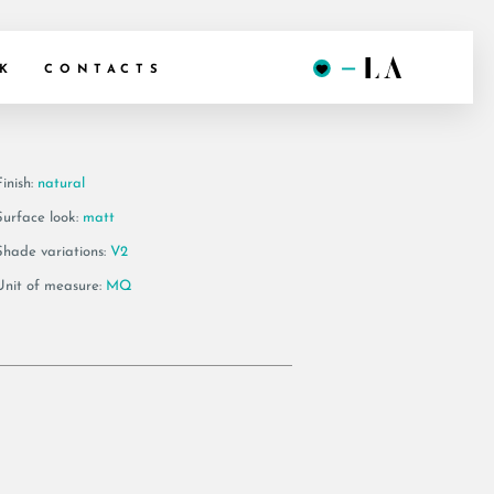
20B RM
K
CONTACTS
inish:
natural
Surface look:
matt
Shade variations:
V2
Unit of measure:
MQ