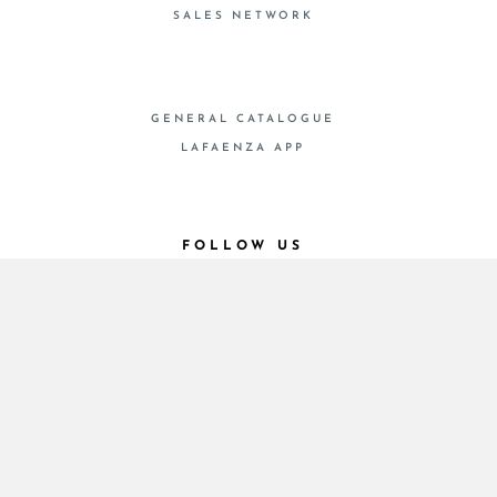
SALES NETWORK
GENERAL CATALOGUE
LAFAENZA APP
FOLLOW US
© 2026 - Cooperativa Ceramica d’Imola
P.IVA IT00498281203 C.F. E REG. IMPR. BO
00286900378 R.E.A. BO 5545
Privacy Policy
—
Cookie policy
—
Privacy preferences