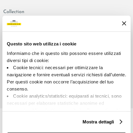
Collection
00887
Colors:
Surface look:
Beige
satin finish
Questo sito web utilizza i cookie
Type:
Shade variations:
Informiamo che in questo sito possono essere utilizzati
Plain
V2
diversi tipi di cookie:
Format:
Unit of measure:
Cookie tecnici: necessari per ottimizzare la
90.0x90.0
MQ
navigazione e fornire eventuali servizi richiesti dall’utente.
Per questi cookie non occorre l’acquisizione del tuo
consenso.
Cookie analytics/statistici: equiparati ai tecnici, sono
necessari per elaborare statistiche anonime ed
Share:
aggregate, al fine di ottimizzare il sito. Per questi cookie
non occorre l’acquisizione del tuo consenso.
Mostra dettagli
Cookie di profilazione/marketing: sono utilizzati, solo
previo tuo consenso, per esaminare le tue abitudini di