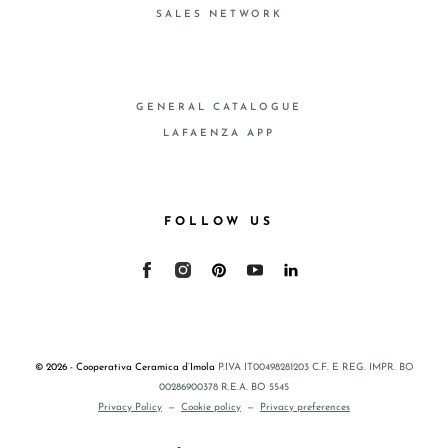
SALES NETWORK
GENERAL CATALOGUE
LAFAENZA APP
FOLLOW US
© 2026 - Cooperativa Ceramica d’Imola
P.IVA IT00498281203 C.F. E REG. IMPR. BO
00286900378 R.E.A. BO 5545
Privacy Policy
—
Cookie policy
—
Privacy preferences