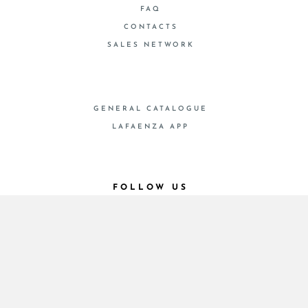
FAQ
CONTACTS
SALES NETWORK
GENERAL CATALOGUE
LAFAENZA APP
FOLLOW US
© 2026 - Cooperativa Ceramica d’Imola
P.IVA IT00498281203 C.F. E REG. IMPR. BO
00286900378 R.E.A. BO 5545