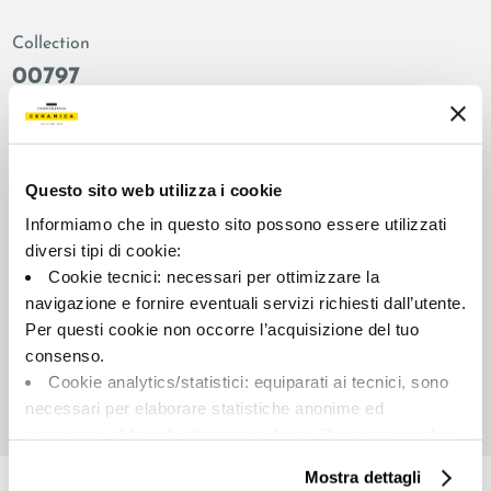
Collection
00797
Colors:
Finish:
White
honed
Type:
Surface look:
Questo sito web utilizza i cookie
Plain
glossy
Informiamo che in questo sito possono essere utilizzati
Format:
Shade variations:
diversi tipi di cookie:
120.0x278.0
V2
Cookie tecnici: necessari per ottimizzare la
Unit of measure:
navigazione e fornire eventuali servizi richiesti dall’utente.
MQ
Per questi cookie non occorre l’acquisizione del tuo
consenso.
Cookie analytics/statistici: equiparati ai tecnici, sono
necessari per elaborare statistiche anonime ed
aggregate, al fine di ottimizzare il sito. Per questi cookie
Share:
non occorre l’acquisizione del tuo consenso.
Mostra dettagli
Cookie di profilazione/marketing: sono utilizzati, solo