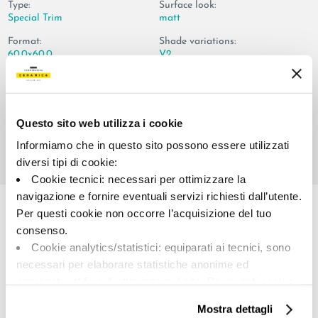
Type:
Surface look:
Special Trim
matt
Format:
Shade variations:
60.0x60.0
V2
Unit of measure:
PZ
Questo sito web utilizza i cookie
Informiamo che in questo sito possono essere utilizzati
diversi tipi di cookie:
Cookie tecnici: necessari per ottimizzare la
Share:
navigazione e fornire eventuali servizi richiesti dall’utente.
Per questi cookie non occorre l’acquisizione del tuo
consenso.
Cookie analytics/statistici: equiparati ai tecnici, sono
necessari per elaborare statistiche anonime ed
aggregate, al fine di ottimizzare il sito. Per questi cookie
non occorre l’acquisizione del tuo consenso.
Mostra dettagli
Cookie di profilazione/marketing: sono utilizzati, solo