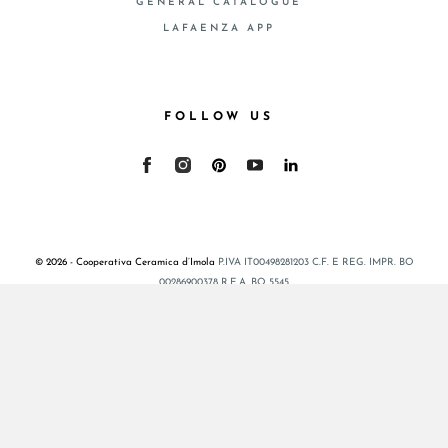
GENERAL CATALOGUE
LAFAENZA APP
FOLLOW US
© 2026 - Cooperativa Ceramica d’Imola
P.IVA IT00498281203 C.F. E REG. IMPR. BO
00286900378 R.E.A. BO 5545
Privacy Policy
—
Cookie policy
—
Privacy preferences