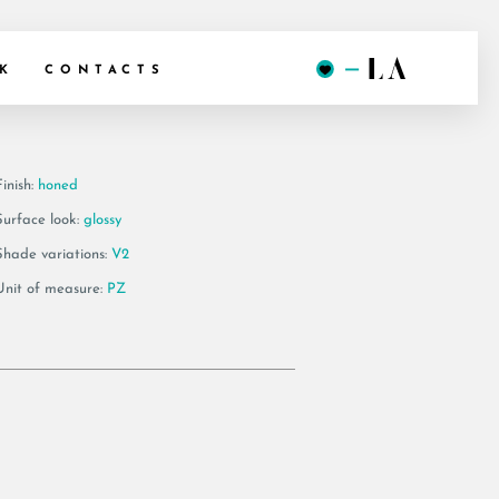
 BT120LP
K
CONTACTS
inish:
honed
Surface look:
glossy
Shade variations:
V2
Unit of measure:
PZ