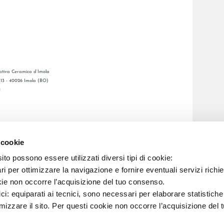
tiva Ceramica d’Imola
, 13 - 40026 Imola (BO)
1
GENERAL CATALOGUE
S
LAFAENZA APP
 cookie
ETWORK
to possono essere utilizzati diversi tipi di cookie:
i per ottimizzare la navigazione e fornire eventuali servizi richie
C.F. E REG. IMPR. BO 00286900378 R.E.A. BO 5545
kie non occorre l’acquisizione del tuo consenso.
ici: equiparati ai tecnici, sono necessari per elaborare statistic
imizzare il sito. Per questi cookie non occorre l’acquisizione del 