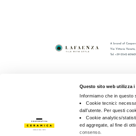
A brand of Coopera
Via Vittorio Veneto
Tel: +39 0542 60160
BRAND
FAQ
CERTIFICATIONS
CONTACT
Questo sito web utilizza i
COLLECTIONS
SALES N
Informiamo che in questo si
Cookie tecnici: necessar
© 2026 - Cooperativa Ceramica d’Imola
P.IVA IT00498281203 
dall’utente. Per questi coo
Privacy Policy
—
Cookie policy
—
Privacy preferences
Cookie analytics/statist
ed aggregate, al fine di ott
consenso.