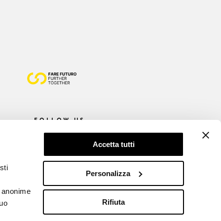
FOLLOW US
Accetta tutti
sti
Personalizza
he anonime
Rifiuta
tuo