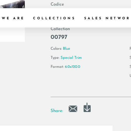
Codice
188858 | AE AGA6
 WE ARE
COLLECTIONS
SALES NETWOR
Collection
00797
Colors:
Blue
F
Type:
Special Trim
Format:
6.0x120.0
Share: