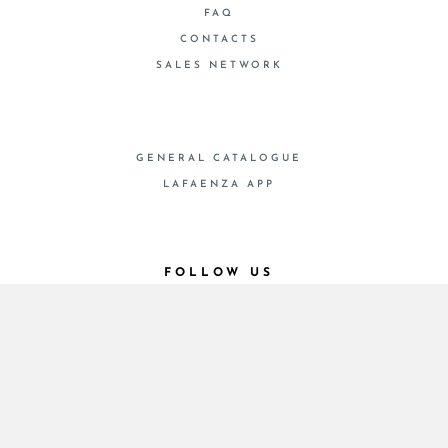
FAQ
CONTACTS
SALES NETWORK
GENERAL CATALOGUE
LAFAENZA APP
FOLLOW US
© 2026 - Cooperativa Ceramica d’Imola
P.IVA IT00498281203 C.F. E REG. IMPR. BO
00286900378 R.E.A. BO 5545