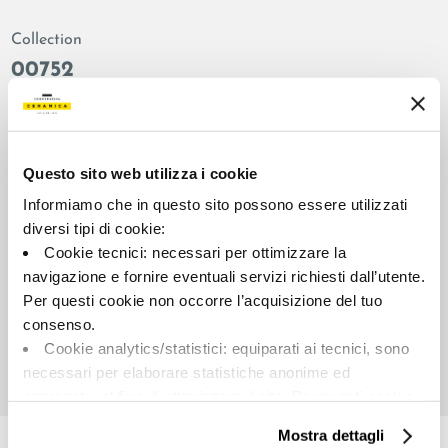
Collection
00752
Colors:
Finish:
Lead
natural
Type:
Surface look:
Questo sito web utilizza i cookie
Plain
matt
Informiamo che in questo sito possono essere utilizzati
Format:
Shade variations:
diversi tipi di cookie:
120.0x120.0
V2
Cookie tecnici: necessari per ottimizzare la
Unit of measure:
navigazione e fornire eventuali servizi richiesti dall’utente.
MQ
Per questi cookie non occorre l’acquisizione del tuo
consenso.
Cookie analytics/statistici: equiparati ai tecnici, sono
necessari per elaborare statistiche anonime ed
aggregate, al fine di ottimizzare il sito. Per questi cookie
Share:
non occorre l’acquisizione del tuo consenso.
Mostra dettagli
Cookie di profilazione/marketing: sono utilizzati, solo