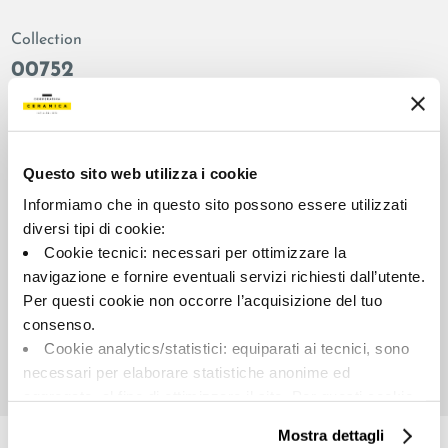
Collection
00752
Colors:
Finish:
Biscuit
natural
Type:
Surface look:
Questo sito web utilizza i cookie
Plain
matt
Informiamo che in questo sito possono essere utilizzati
Format:
Shade variations:
diversi tipi di cookie:
60.0x120.0
V2
Cookie tecnici: necessari per ottimizzare la
Unit of measure:
navigazione e fornire eventuali servizi richiesti dall’utente.
MQ
Per questi cookie non occorre l’acquisizione del tuo
consenso.
Cookie analytics/statistici: equiparati ai tecnici, sono
necessari per elaborare statistiche anonime ed
aggregate, al fine di ottimizzare il sito. Per questi cookie
Share:
non occorre l’acquisizione del tuo consenso.
Mostra dettagli
Cookie di profilazione/marketing: sono utilizzati, solo