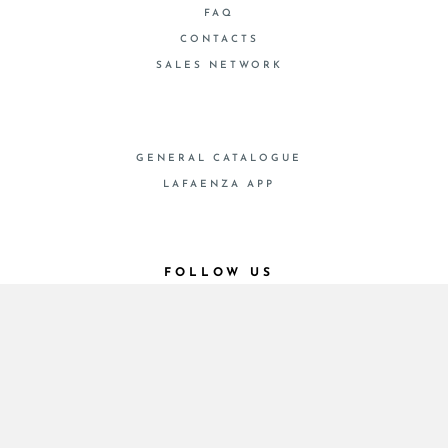
FAQ
CONTACTS
SALES NETWORK
GENERAL CATALOGUE
LAFAENZA APP
FOLLOW US
© 2026 - Cooperativa Ceramica d’Imola
P.IVA IT00498281203 C.F. E REG. IMPR. BO
00286900378 R.E.A. BO 5545