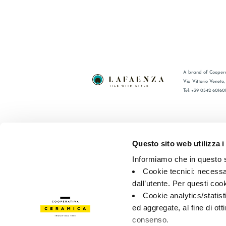
A brand of Coopera
Via Vittorio Veneto
Tel: +39 0542 60160
BRAND
FAQ
CERTIFICATIONS
CONTACT
Questo sito web utilizza i
COLLECTIONS
SALES N
Informiamo che in questo si
Cookie tecnici: necessar
© 2026 - Cooperativa Ceramica d’Imola
P.IVA IT00498281203 
dall’utente. Per questi coo
Privacy Policy
—
Cookie policy
—
Privacy preferences
Cookie analytics/statist
ed aggregate, al fine di ott
consenso.