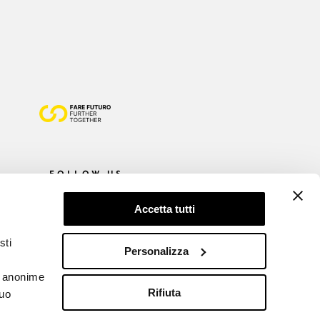
FOLLOW US
Accetta tutti
sti
Personalizza
he anonime
Rifiuta
tuo