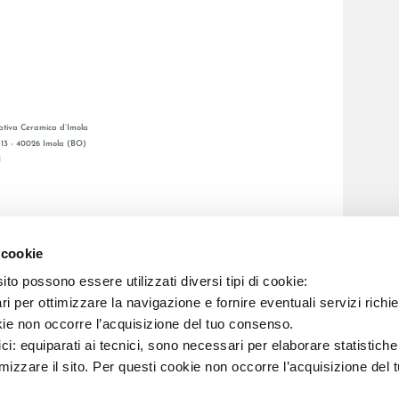
tiva Ceramica d’Imola
, 13 - 40026 Imola (BO)
1
GENERAL CATALOGUE
S
LAFAENZA APP
 cookie
ETWORK
to possono essere utilizzati diversi tipi di cookie:
i per ottimizzare la navigazione e fornire eventuali servizi richie
C.F. E REG. IMPR. BO 00286900378 R.E.A. BO 5545
kie non occorre l’acquisizione del tuo consenso.
ici: equiparati ai tecnici, sono necessari per elaborare statistic
imizzare il sito. Per questi cookie non occorre l’acquisizione del 