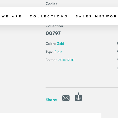
Codice
192008 | AE VEN6
 WE ARE
COLLECTIONS
SALES NETWOR
Collection
00797
Colors:
Gold
F
Type:
Plain
Format:
60.0x120.0
Share: