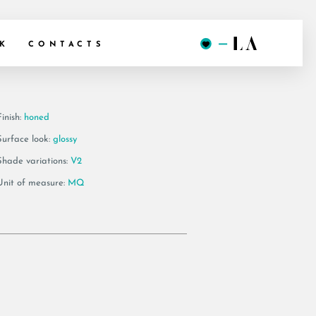
 12 LP
K
CONTACTS
inish:
honed
Surface look:
glossy
Shade variations:
V2
Unit of measure:
MQ