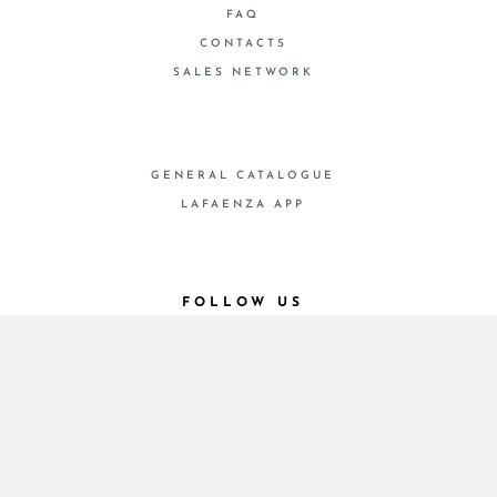
FAQ
CONTACTS
SALES NETWORK
GENERAL CATALOGUE
LAFAENZA APP
FOLLOW US
© 2026 - Cooperativa Ceramica d’Imola
P.IVA IT00498281203 C.F. E REG. IMPR. BO
00286900378 R.E.A. BO 5545