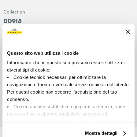
Collection
00918
Colors:
Finish:
Almond
natural
Type:
Surface look:
Questo sito web utilizza i cookie
Plain
matt
Informiamo che in questo sito possono essere utilizzati
Format:
Shade variations:
diversi tipi di cookie:
60.0x60.0
V2
Cookie tecnici: necessari per ottimizzare la
Unit of measure:
navigazione e fornire eventuali servizi richiesti dall’utente.
MQ
Per questi cookie non occorre l’acquisizione del tuo
consenso.
Cookie analytics/statistici: equiparati ai tecnici, sono
necessari per elaborare statistiche anonime ed
aggregate, al fine di ottimizzare il sito. Per questi cookie
Share:
non occorre l’acquisizione del tuo consenso.
Mostra dettagli
Cookie di profilazione/marketing: sono utilizzati, solo