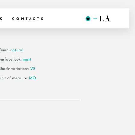
6 90A RM
K
CONTACTS
inish:
natural
Surface look:
matt
Shade variations:
V2
Unit of measure:
MQ