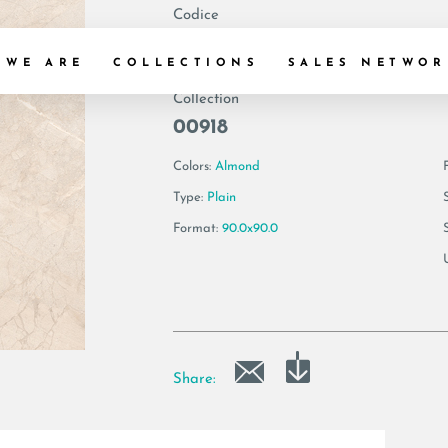
Codice
193264 | BLANCO
 WE ARE
COLLECTIONS
SALES NETWOR
Collection
00918
Colors:
Almond
F
Type:
Plain
Format:
90.0x90.0
Share: