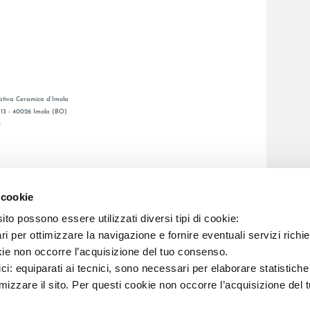
tiva Ceramica d’Imola
, 13 - 40026 Imola (BO)
1
GENERAL CATALOGUE
S
LAFAENZA APP
 cookie
ETWORK
to possono essere utilizzati diversi tipi di cookie:
i per ottimizzare la navigazione e fornire eventuali servizi richie
C.F. E REG. IMPR. BO 00286900378 R.E.A. BO 5545
kie non occorre l’acquisizione del tuo consenso.
ici: equiparati ai tecnici, sono necessari per elaborare statistic
imizzare il sito. Per questi cookie non occorre l’acquisizione del 