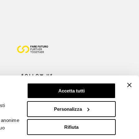
FOLLOW US
Accetta tutti
sti
Personalizza
he anonime
Rifiuta
tuo