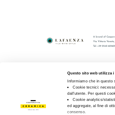
A brand of Coopera
Via Vittorio Veneto
Tel: +39 0542 60160
BRAND
FAQ
CERTIFICATIONS
CONTACT
Questo sito web utilizza i
COLLECTIONS
SALES N
Informiamo che in questo si
Cookie tecnici: necessar
© 2026 - Cooperativa Ceramica d’Imola
P.IVA IT00498281203 
dall’utente. Per questi coo
Privacy Policy
—
Cookie policy
—
Privacy preferences
Cookie analytics/statist
ed aggregate, al fine di ott
consenso.