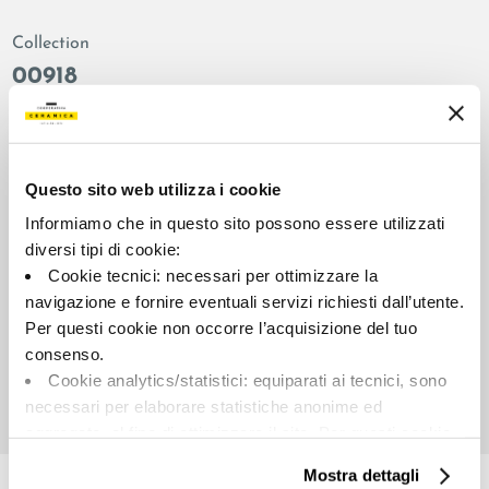
Collection
00918
Colors:
Finish:
White
natural
Type:
Surface look:
Questo sito web utilizza i cookie
Plain
matt
Informiamo che in questo sito possono essere utilizzati
Format:
Shade variations:
diversi tipi di cookie:
90.0x90.0
V2
Cookie tecnici: necessari per ottimizzare la
Unit of measure:
navigazione e fornire eventuali servizi richiesti dall’utente.
MQ
Per questi cookie non occorre l’acquisizione del tuo
consenso.
Cookie analytics/statistici: equiparati ai tecnici, sono
necessari per elaborare statistiche anonime ed
aggregate, al fine di ottimizzare il sito. Per questi cookie
Share:
non occorre l’acquisizione del tuo consenso.
Mostra dettagli
Cookie di profilazione/marketing: sono utilizzati, solo