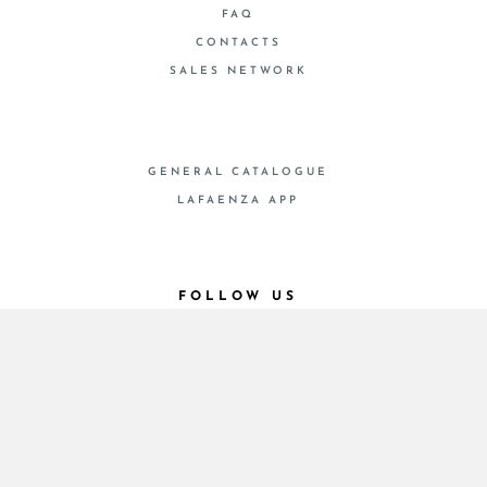
FAQ
CONTACTS
SALES NETWORK
GENERAL CATALOGUE
LAFAENZA APP
FOLLOW US
© 2026 - Cooperativa Ceramica d’Imola
P.IVA IT00498281203 C.F. E REG. IMPR. BO
00286900378 R.E.A. BO 5545