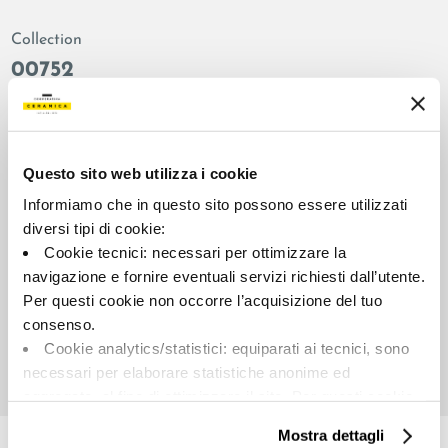
Collection
00752
Colors:
Finish:
Lead
natural
Type:
Surface look:
Questo sito web utilizza i cookie
Plain
matt
Informiamo che in questo sito possono essere utilizzati
Format:
Shade variations:
diversi tipi di cookie:
60.0x60.0
V2
Cookie tecnici: necessari per ottimizzare la
Unit of measure:
navigazione e fornire eventuali servizi richiesti dall’utente.
MQ
Per questi cookie non occorre l’acquisizione del tuo
consenso.
Cookie analytics/statistici: equiparati ai tecnici, sono
necessari per elaborare statistiche anonime ed
aggregate, al fine di ottimizzare il sito. Per questi cookie
Share:
non occorre l’acquisizione del tuo consenso.
Mostra dettagli
Cookie di profilazione/marketing: sono utilizzati, solo