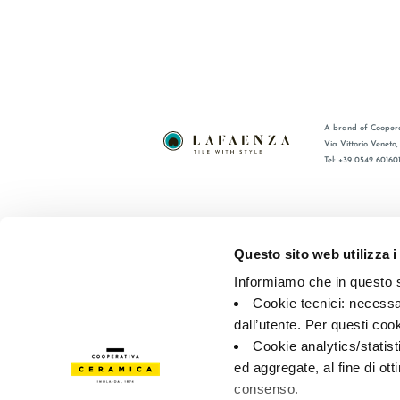
A brand of Coopera
Via Vittorio Veneto
Tel: +39 0542 60160
BRAND
FAQ
CERTIFICATIONS
CONTACT
Questo sito web utilizza i
COLLECTIONS
SALES N
Informiamo che in questo si
Cookie tecnici: necessar
© 2026 - Cooperativa Ceramica d’Imola
P.IVA IT00498281203 
dall’utente. Per questi coo
Privacy Policy
—
Cookie policy
—
Privacy preferences
Cookie analytics/statist
ed aggregate, al fine di ott
consenso.