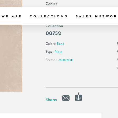
Codice
193332 | VIS6 60
 WE ARE
COLLECTIONS
SALES NETWOR
Collection
00752
Colors:
Bone
F
Type:
Plain
Format:
60.0x60.0
Share: