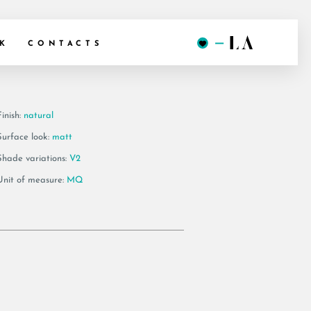
BN RM
K
CONTACTS
inish:
natural
Surface look:
matt
Shade variations:
V2
Unit of measure:
MQ