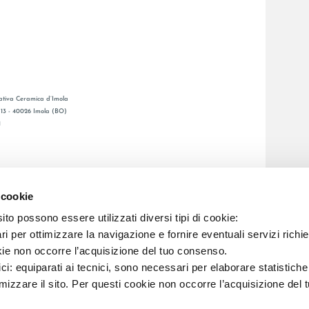
tiva Ceramica d’Imola
, 13 - 40026 Imola (BO)
1
GENERAL CATALOGUE
S
LAFAENZA APP
 cookie
ETWORK
to possono essere utilizzati diversi tipi di cookie:
i per ottimizzare la navigazione e fornire eventuali servizi richie
C.F. E REG. IMPR. BO 00286900378 R.E.A. BO 5545
kie non occorre l’acquisizione del tuo consenso.
ici: equiparati ai tecnici, sono necessari per elaborare statistic
imizzare il sito. Per questi cookie non occorre l’acquisizione del 