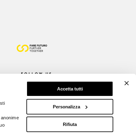
FOLLOW US
Accetta tutti
sti
Personalizza
he anonime
Rifiuta
tuo