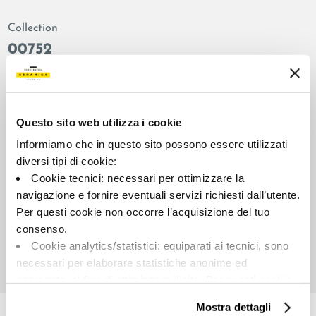
Collection
00752
Colors:
Finish:
Bone
natural
Type:
Surface look:
Questo sito web utilizza i cookie
Plain
matt
Informiamo che in questo sito possono essere utilizzati
Format:
Shade variations:
diversi tipi di cookie:
30.0x60.0
V2
Cookie tecnici: necessari per ottimizzare la
Unit of measure:
navigazione e fornire eventuali servizi richiesti dall’utente.
MQ
Per questi cookie non occorre l’acquisizione del tuo
consenso.
Cookie analytics/statistici: equiparati ai tecnici, sono
necessari per elaborare statistiche anonime ed
aggregate, al fine di ottimizzare il sito. Per questi cookie
Share:
non occorre l’acquisizione del tuo consenso.
Mostra dettagli
Cookie di profilazione/marketing: sono utilizzati, solo