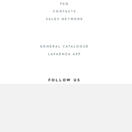
FAQ
CONTACTS
SALES NETWORK
GENERAL CATALOGUE
LAFAENZA APP
FOLLOW US
© 2026 - Cooperativa Ceramica d’Imola
P.IVA IT00498281203 C.F. E REG. IMPR. BO
00286900378 R.E.A. BO 5545