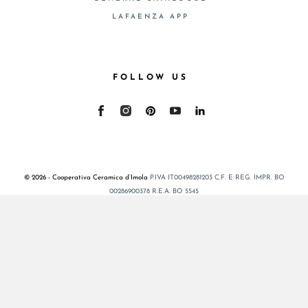
LAFAENZA APP
FOLLOW US
© 2026 - Cooperativa Ceramica d’Imola
P.IVA IT00498281203 C.F. E REG. IMPR. BO
00286900378 R.E.A. BO 5545
Privacy Policy
—
Cookie policy
—
Privacy preferences