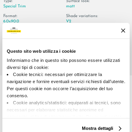
Type:
Surface look:
Special Trim
matt
Format:
Shade variations:
6.0x90.0
V2
Unit of measure:
PZ
Questo sito web utilizza i cookie
Informiamo che in questo sito possono essere utilizzati
diversi tipi di cookie:
Cookie tecnici: necessari per ottimizzare la
Share:
navigazione e fornire eventuali servizi richiesti dall’utente.
Per questi cookie non occorre l’acquisizione del tuo
consenso.
Cookie analytics/statistici: equiparati ai tecnici, sono
necessari per elaborare statistiche anonime ed
aggregate, al fine di ottimizzare il sito. Per questi cookie
non occorre l’acquisizione del tuo consenso.
Mostra dettagli
Cookie di profilazione/marketing: sono utilizzati, solo