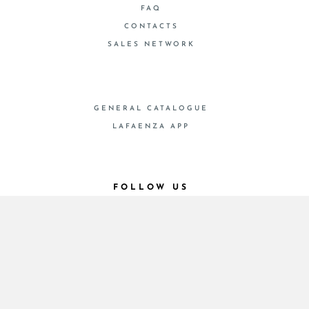
FAQ
CONTACTS
SALES NETWORK
GENERAL CATALOGUE
LAFAENZA APP
FOLLOW US
© 2026 - Cooperativa Ceramica d’Imola
P.IVA IT00498281203 C.F. E REG. IMPR. BO
00286900378 R.E.A. BO 5545