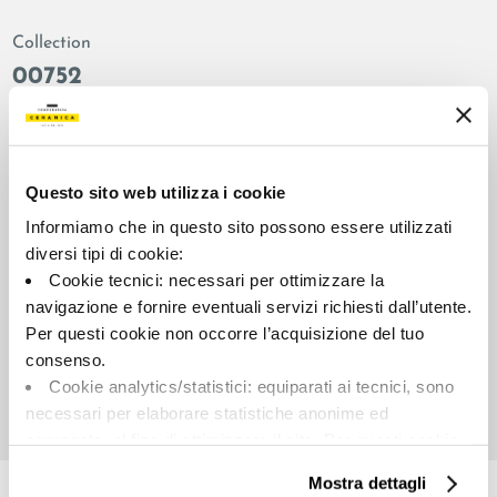
Collection
00752
Colors:
Finish:
Blush
natural
Type:
Surface look:
Questo sito web utilizza i cookie
Plain
matt
Informiamo che in questo sito possono essere utilizzati
Format:
Shade variations:
diversi tipi di cookie:
30.0x30.0
V2
Cookie tecnici: necessari per ottimizzare la
Unit of measure:
navigazione e fornire eventuali servizi richiesti dall’utente.
MQ
Per questi cookie non occorre l’acquisizione del tuo
consenso.
Cookie analytics/statistici: equiparati ai tecnici, sono
necessari per elaborare statistiche anonime ed
aggregate, al fine di ottimizzare il sito. Per questi cookie
Share:
non occorre l’acquisizione del tuo consenso.
Mostra dettagli
Cookie di profilazione/marketing: sono utilizzati, solo