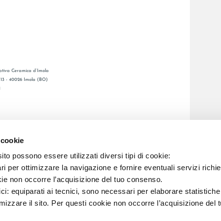
tiva Ceramica d’Imola
, 13 - 40026 Imola (BO)
1
GENERAL CATALOGUE
S
LAFAENZA APP
 cookie
ETWORK
to possono essere utilizzati diversi tipi di cookie:
i per ottimizzare la navigazione e fornire eventuali servizi richie
C.F. E REG. IMPR. BO 00286900378 R.E.A. BO 5545
kie non occorre l’acquisizione del tuo consenso.
ici: equiparati ai tecnici, sono necessari per elaborare statistic
imizzare il sito. Per questi cookie non occorre l’acquisizione del 