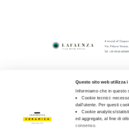
A brand of Coopera
Via Vittorio Veneto
Tel: +39 0542 60160
BRAND
FAQ
CERTIFICATIONS
CONTACT
Questo sito web utilizza i
COLLECTIONS
SALES N
Informiamo che in questo si
Cookie tecnici: necessar
© 2026 - Cooperativa Ceramica d’Imola
P.IVA IT00498281203 
dall’utente. Per questi coo
Privacy Policy
—
Cookie policy
—
Privacy preferences
Cookie analytics/statist
ed aggregate, al fine di ott
consenso.