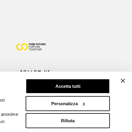
FOLLOW US
Accetta tutti
sti
Personalizza
he anonime
Rifiuta
tuo