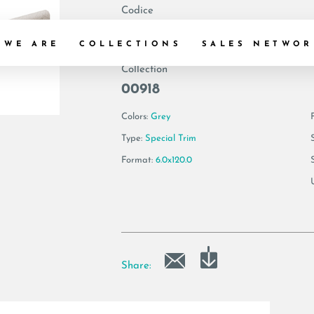
Codice
194503 | BLANCO
 WE ARE
COLLECTIONS
SALES NETWOR
Collection
00918
Colors:
Grey
F
Type:
Special Trim
Format:
6.0x120.0
Share: