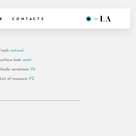
6 BT120G
K
CONTACTS
inish:
natural
Surface look:
matt
Shade variations:
V2
Unit of measure:
PZ