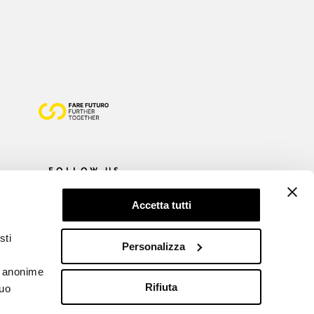
FOLLOW US
Accetta tutti
sti
Personalizza
he anonime
Rifiuta
tuo