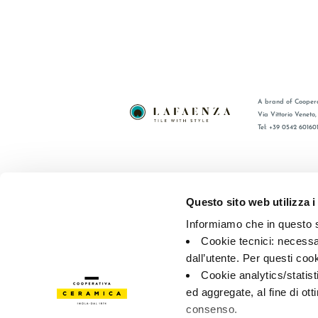
A brand of Coopera
Via Vittorio Veneto
Tel: +39 0542 60160
BRAND
FAQ
CERTIFICATIONS
CONTACT
Questo sito web utilizza i
COLLECTIONS
SALES N
Informiamo che in questo si
Cookie tecnici: necessar
© 2026 - Cooperativa Ceramica d’Imola
P.IVA IT00498281203 
dall’utente. Per questi coo
Privacy Policy
—
Cookie policy
—
Privacy preferences
Cookie analytics/statist
ed aggregate, al fine di ott
consenso.