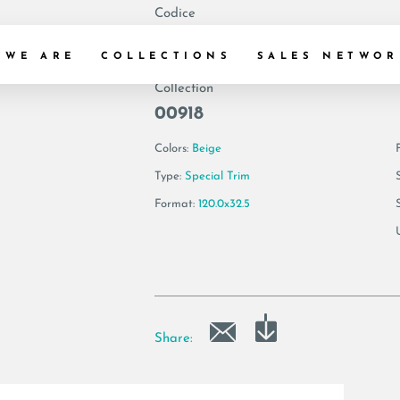
Codice
194514 | BLANCO6
 WE ARE
COLLECTIONS
SALES NETWOR
Collection
00918
Colors:
Beige
F
Type:
Special Trim
Format:
120.0x32.5
Share: