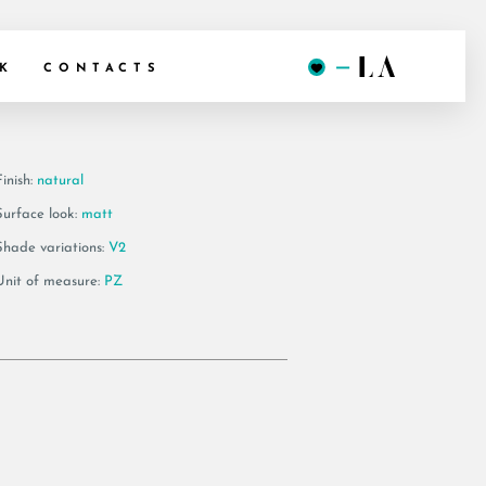
 G120B
K
CONTACTS
inish:
natural
Surface look:
matt
Shade variations:
V2
Unit of measure:
PZ