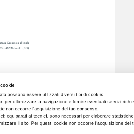
tiva Ceramica d’Imola
, 13 - 40026 Imola (BO)
1
GENERAL CATALOGUE
S
LAFAENZA APP
 cookie
ETWORK
to possono essere utilizzati diversi tipi di cookie:
i per ottimizzare la navigazione e fornire eventuali servizi richie
C.F. E REG. IMPR. BO 00286900378 R.E.A. BO 5545
kie non occorre l’acquisizione del tuo consenso.
ici: equiparati ai tecnici, sono necessari per elaborare statistic
imizzare il sito. Per questi cookie non occorre l’acquisizione del 