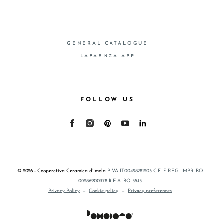
GENERAL CATALOGUE
LAFAENZA APP
FOLLOW US
© 2026 - Cooperativa Ceramica d’Imola
P.IVA IT00498281203 C.F. E REG. IMPR. BO
00286900378 R.E.A. BO 5545
Privacy Policy
—
Cookie policy
—
Privacy preferences