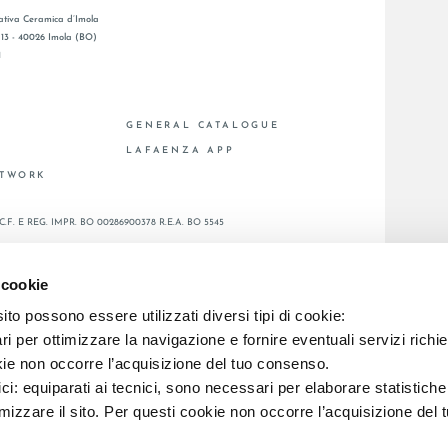
tiva Ceramica d’Imola
, 13 - 40026 Imola (BO)
1
GENERAL CATALOGUE
S
LAFAENZA APP
ETWORK
C.F. E REG. IMPR. BO 00286900378 R.E.A. BO 5545
 cookie
to possono essere utilizzati diversi tipi di cookie:
i per ottimizzare la navigazione e fornire eventuali servizi richie
kie non occorre l’acquisizione del tuo consenso.
ici: equiparati ai tecnici, sono necessari per elaborare statistic
imizzare il sito. Per questi cookie non occorre l’acquisizione del 