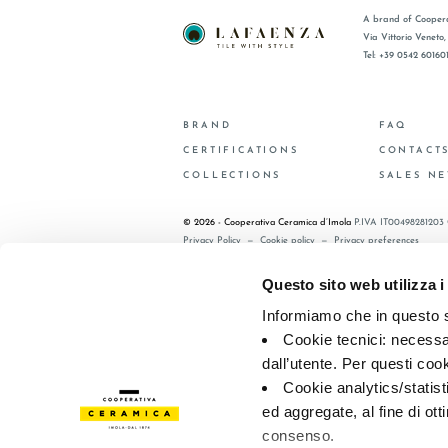
A brand of Coopera
Via Vittorio Veneto
Tel: +39 0542 60160
BRAND
FAQ
CERTIFICATIONS
CONTACT
COLLECTIONS
SALES N
© 2026 - Cooperativa Ceramica d’Imola
P.IVA IT00498281203 
Privacy Policy
—
Cookie policy
—
Privacy preferences
Questo sito web utilizza i
Informiamo che in questo si
Cookie tecnici: necessar
dall’utente. Per questi coo
Cookie analytics/statist
ed aggregate, al fine di ott
consenso.