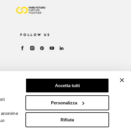
FOLLOW US
Accetta tutti
sti
Personalizza
he anonime
Rifiuta
tuo