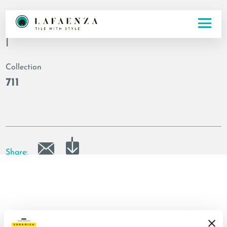
Codice
|
Collection
711
Share: