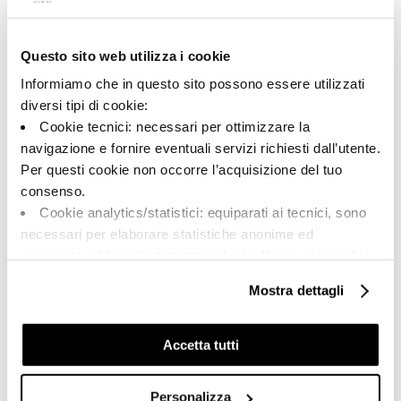
Questo sito web utilizza i cookie
A brand of Cooperativa Ceramica d’Imola
Via Vittorio Veneto, 13 - 40026 Imola (BO)
Informiamo che in questo sito possono essere utilizzati
Tel: +39 0542 601601
diversi tipi di cookie:
Cookie tecnici: necessari per ottimizzare la
navigazione e fornire eventuali servizi richiesti dall’utente.
Per questi cookie non occorre l’acquisizione del tuo
BRAND
consenso.
CERTIFICATIONS
Cookie analytics/statistici: equiparati ai tecnici, sono
COLLECTIONS
necessari per elaborare statistiche anonime ed
aggregate, al fine di ottimizzare il sito. Per questi cookie
non occorre l’acquisizione del tuo consenso.
Mostra dettagli
Cookie di profilazione/marketing: sono utilizzati, solo
FAQ
previo tuo consenso, per esaminare le tue abitudini di
CONTACTS
navigazione e mostrarti quindi avvisi pubblicitari mirati, in
Accetta tutti
linea con le tue preferenze.
SALES NETWORK
Ti chiediamo di effettuare le tue scelte sull’utilizzo dei
Personalizza