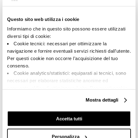
Questo sito web utilizza i cookie
A brand of Cooperativa Ceramica d’Imola
Via Vittorio Veneto, 13 - 40026 Imola (BO)
Informiamo che in questo sito possono essere utilizzati
Tel: +39 0542 601601
diversi tipi di cookie:
Cookie tecnici: necessari per ottimizzare la
navigazione e fornire eventuali servizi richiesti dall’utente.
Per questi cookie non occorre l’acquisizione del tuo
BRAND
consenso.
CERTIFICATIONS
Cookie analytics/statistici: equiparati ai tecnici, sono
COLLECTIONS
necessari per elaborare statistiche anonime ed
aggregate, al fine di ottimizzare il sito. Per questi cookie
non occorre l’acquisizione del tuo consenso.
Mostra dettagli
Cookie di profilazione/marketing: sono utilizzati, solo
FAQ
previo tuo consenso, per esaminare le tue abitudini di
CONTACTS
navigazione e mostrarti quindi avvisi pubblicitari mirati, in
Accetta tutti
linea con le tue preferenze.
SALES NETWORK
Ti chiediamo di effettuare le tue scelte sull’utilizzo dei
Personalizza