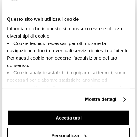
Questo sito web utilizza i cookie
A brand of Cooperativa Ceramica d’Imola
Via Vittorio Veneto, 13 - 40026 Imola (BO)
Informiamo che in questo sito possono essere utilizzati
Tel: +39 0542 601601
diversi tipi di cookie:
Cookie tecnici: necessari per ottimizzare la
navigazione e fornire eventuali servizi richiesti dall’utente.
Per questi cookie non occorre l’acquisizione del tuo
BRAND
consenso.
CERTIFICATIONS
Cookie analytics/statistici: equiparati ai tecnici, sono
COLLECTIONS
necessari per elaborare statistiche anonime ed
aggregate, al fine di ottimizzare il sito. Per questi cookie
non occorre l’acquisizione del tuo consenso.
Mostra dettagli
Cookie di profilazione/marketing: sono utilizzati, solo
FAQ
previo tuo consenso, per esaminare le tue abitudini di
CONTACTS
navigazione e mostrarti quindi avvisi pubblicitari mirati, in
Accetta tutti
linea con le tue preferenze.
SALES NETWORK
Ti chiediamo di effettuare le tue scelte sull’utilizzo dei
Personalizza