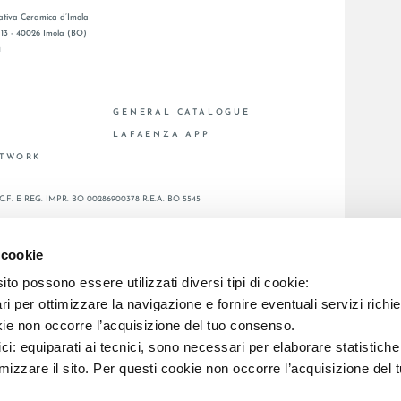
tiva Ceramica d’Imola
, 13 - 40026 Imola (BO)
1
GENERAL CATALOGUE
S
LAFAENZA APP
ETWORK
C.F. E REG. IMPR. BO 00286900378 R.E.A. BO 5545
 cookie
to possono essere utilizzati diversi tipi di cookie:
i per ottimizzare la navigazione e fornire eventuali servizi richie
kie non occorre l’acquisizione del tuo consenso.
ici: equiparati ai tecnici, sono necessari per elaborare statistic
imizzare il sito. Per questi cookie non occorre l’acquisizione del 