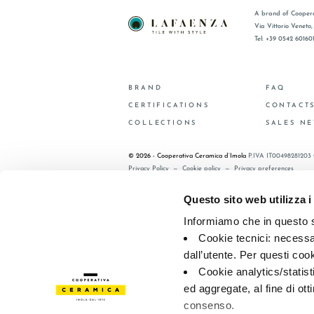
A brand of Coopera
Via Vittorio Veneto
Tel: +39 0542 60160
BRAND
FAQ
CERTIFICATIONS
CONTACT
COLLECTIONS
SALES N
© 2026 - Cooperativa Ceramica d’Imola
P.IVA IT00498281203 
Privacy Policy
—
Cookie policy
—
Privacy preferences
Questo sito web utilizza i
Informiamo che in questo si
Cookie tecnici: necessar
dall’utente. Per questi coo
Cookie analytics/statist
ed aggregate, al fine di ott
consenso.