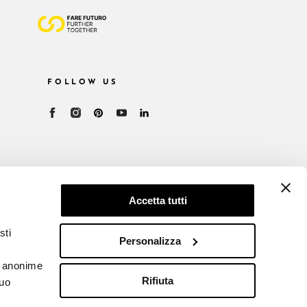
FOLLOW US
Accetta tutti
sti
Personalizza
he anonime
Rifiuta
tuo