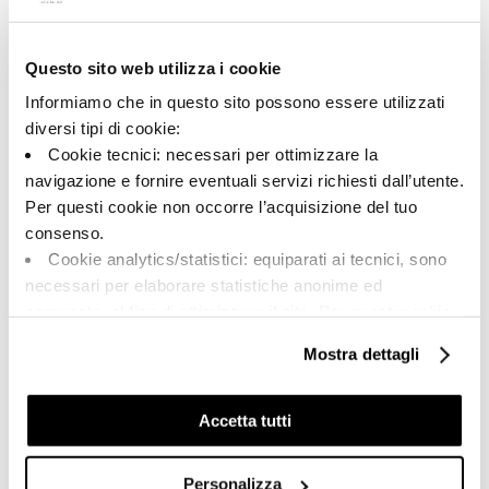
Questo sito web utilizza i cookie
A brand of Cooperativa Ceramica d’Imola
Via Vittorio Veneto, 13 - 40026 Imola (BO)
Informiamo che in questo sito possono essere utilizzati
Tel: +39 0542 601601
diversi tipi di cookie:
Cookie tecnici: necessari per ottimizzare la
navigazione e fornire eventuali servizi richiesti dall’utente.
Per questi cookie non occorre l’acquisizione del tuo
BRAND
consenso.
CERTIFICATIONS
Cookie analytics/statistici: equiparati ai tecnici, sono
COLLECTIONS
necessari per elaborare statistiche anonime ed
aggregate, al fine di ottimizzare il sito. Per questi cookie
non occorre l’acquisizione del tuo consenso.
Mostra dettagli
Cookie di profilazione/marketing: sono utilizzati, solo
FAQ
previo tuo consenso, per esaminare le tue abitudini di
CONTACTS
navigazione e mostrarti quindi avvisi pubblicitari mirati, in
Accetta tutti
linea con le tue preferenze.
SALES NETWORK
Ti chiediamo di effettuare le tue scelte sull’utilizzo dei
Personalizza